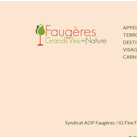
APPE
TERR
DEST
VISAG
CARN
Syndicat AOP Faugères / IG Fine 