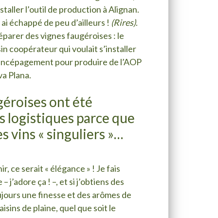
staller l’outil de production à Alignan.
ai échappé de peu d’ailleurs !
(Rires)
.
éparer des vignes faugéroises : le
sin coopérateur qui voulait s’installer
l’encépagement pour produire de l’AOP
va Plana.
géroises ont été
s logistiques parce que
s vins « singuliers »…
r, ce serait « élégance » ! Je fais
 j’adore ça ! –, et si j’obtiens des
oujours une finesse et des arômes de
isins de plaine, quel que soit le