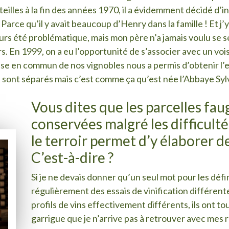
teilles à la fin des années 1970, il a évidemment décidé d’in
ce qu’il y avait beaucoup d’Henry dans la famille ! Et j’y 
ours été problématique, mais mon père n’a jamais voulu se s
iers. En 1999, on a eu l’opportunité de s’associer avec un voi
 mise en commun de nos vignobles nous a permis d’obtenir 
 sont séparés mais c’est comme ça qu’est née l’Abbaye Syl
Vous dites que les parcelles fau
conservées malgré les difficulté
le terroir permet d’y élaborer de
C’est-à-dire ?
Si je ne devais donner qu’un seul mot pour les défini
régulièrement des essais de vinification différente –
profils de vins effectivement différents, ils ont t
garrigue que je n’arrive pas à retrouver avec mes ra