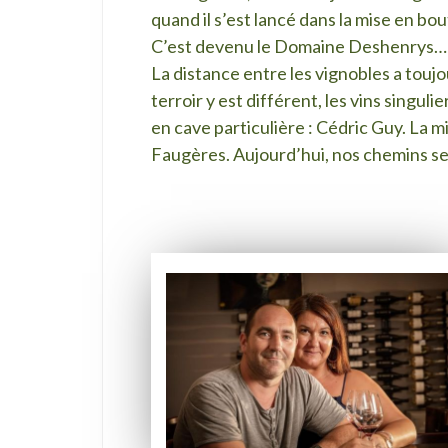
quand il s’est lancé dans la mise en bou
C’est devenu le Domaine Deshenrys… Par
La distance entre les vignobles a touj
terroir y est différent, les vins singul
en cave particulière : Cédric Guy. La
Faugères. Aujourd’hui, nos chemins se