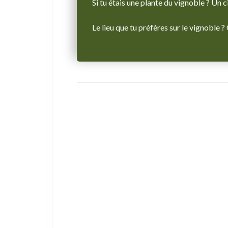
Si tu étais une plante du vignoble ? Un ci
Le lieu que tu préfères sur le vignoble ?