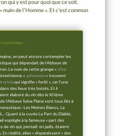
n qui y est pour quoi que ce soit.
se « main de l’Homme ». Et c’est commun
m monastique...
omaine, on peut encore contempler les
tique qui dépendait de l’Abbaye de
yron. Le nom de cette grange «
silva
istericienne «
sylvanesio
» trouvent
in
sylvia
qui signifie « forêt », car l’une
ans des lieux très boisés. Et il
aient élaboré du vin dès le XIIème
de l’Abbaye Sylva Plana sont tous liés à
monastique : Les Moines Blancs, La
é… Quant à la cuvée La Part du Diable,
œil espiègle à la fameuse « part des
s de vin qui, pensait-on jadis, étaient
 En réalité, elles « disparaissent » des