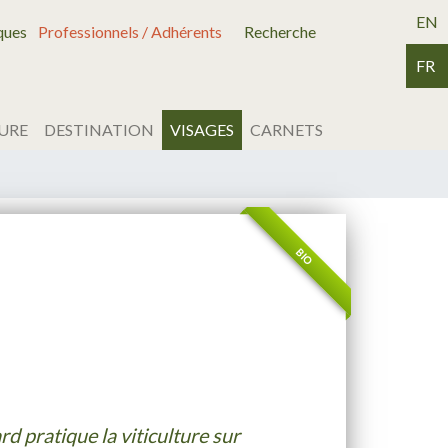
EN
ques
Professionnels / Adhérents
Recherche
FR
URE
DESTINATION
VISAGES
CARNETS
BIO
d pratique la viticulture sur