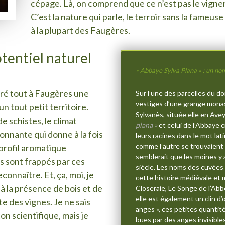
cépage. Là, on comprend que ce n’est pas le vignero
C’est la nature qui parle, le terroir sans la fameu
à la plupart des Faugères.
otentiel naturel
« Abbaye Sylva Plana » : un no
lgré tout à Faugères une
Sur l’une des parcelles du d
vestiges d’une grange monas
n tout petit territoire.
Sylvanès, située elle en Ave
e schistes, le climat
plana »
et celui de l’Abbaye c
ronnante qui donne à la fois
leurs racines dans le mot lat
comme l’autre se trouvaient d
profil aromatique
semblerait que les moines y 
ns sont frappés par ces
siècle. Les noms des cuvées 
connaître. Et, ça, moi, je
cette histoire médiévale et 
à la présence de bois et de
Closeraie, Le Songe de l’Abb
elle est également un clin d’
e des vignes. Je ne sais
anges », ces petites quantité
çon scientifique, mais je
bues par des anges invisibles.