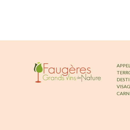
APPE
TERR
DEST
VISAG
CARN