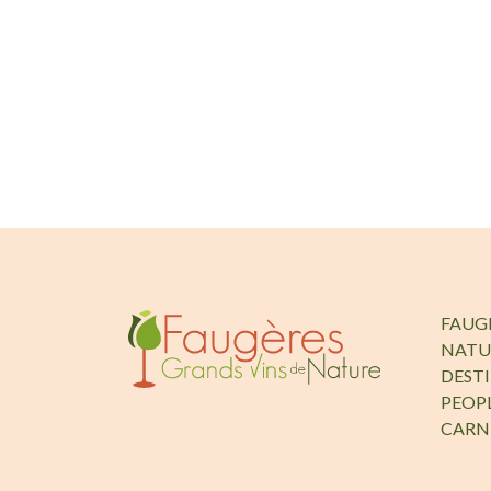
FAUG
NATU
DEST
PEOP
CARN