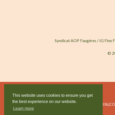
Syndicat AOP Faugères / IG Fine 
© 2
This website uses cookies to ensure you get
the best experience on our website.
L’ABUS D’AL
Learn more