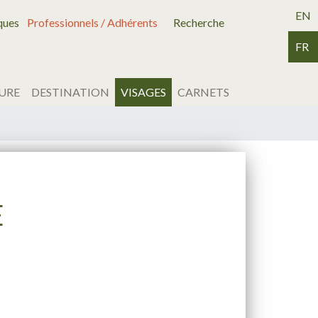
EN
ques
Professionnels / Adhérents
Recherche
FR
URE
DESTINATION
VISAGES
CARNETS
E