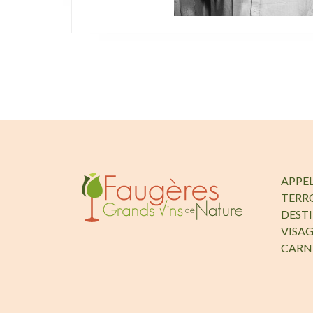
APPE
TERR
DEST
VISAG
CARN