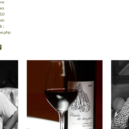
ère
les
 10
com
b :
ne.php